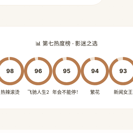
📊 第七热度榜 · 影迷之选
98
96
95
94
93
热辣滚烫
飞驰人生2
年会不能停！
繁花
新闻女王