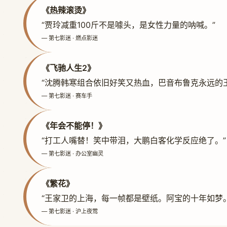
《热辣滚烫》
“贾玲减重100斤不是噱头，是女性力量的呐喊。”
— 第七影迷 · 燃点影迷
《飞驰人生2》
“沈腾韩寒组合依旧好笑又热血，巴音布鲁克永远的王
— 第七影迷 · 赛车手
《年会不能停！》
“打工人嘴替！笑中带泪，大鹏白客化学反应绝了。”
— 第七影迷 · 办公室幽灵
《繁花》
“王家卫的上海，每一帧都是壁纸。阿宝的十年如梦。
— 第七影迷 · 沪上夜莺